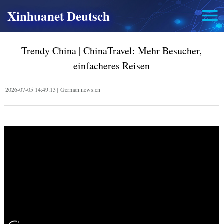
Xinhuanet Deutsch
Trendy China | ChinaTravel: Mehr Besucher,
einfacheres Reisen
2026-07-05 14:49:13
|
German.news.cn