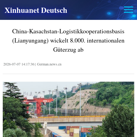
Xinhuanet Deutsch
China-Kasachstan-Logistikkooperationsbasis
(Lianyungang) wickelt 8.000. internationalen
Güterzug ab
2026-07-07 14:17:36
|
German.news.cn