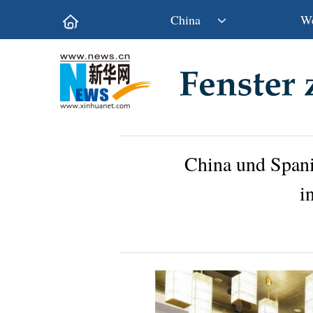
China
We
Politik
Wirtschaft
Kultur&Reise
Gesellschaft
Wissen&Technik
China&Welt
China und Spani
i