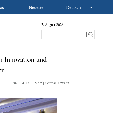
os
Neueste
Deutsch
中文
7. August 2026
English
Español
Français
Русский
عربى
n Innovation und
日本語
한국어
en
Deutsch
Português
2026-04-17 13:56:25
|
German.news.cn