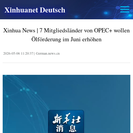
Xinhuanet Deutsch
Xinhua News | 7 Mitgliedsländer von OPEC+ wollen
Ölförderung im Juni erhöhen
2026-05-06 11:20:37
|
German.news.cn