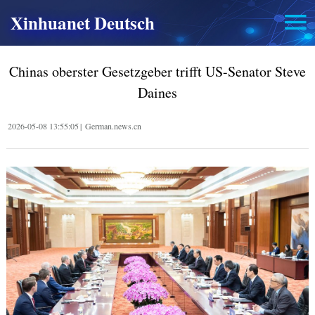
Xinhuanet Deutsch
Chinas oberster Gesetzgeber trifft US-Senator Steve
Daines
2026-05-08 13:55:05
|
German.news.cn