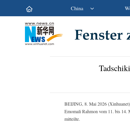
China
We
Politik
Wirtschaft
Kultur&Reise
Gesellschaft
Wissen&Technik
China&Welt
Tadschiki
BEIJING, 8. Mai 2026 (Xinhuanet) -
Emomali Rahmon vom 11. bis 14. Ma
mitteilte.