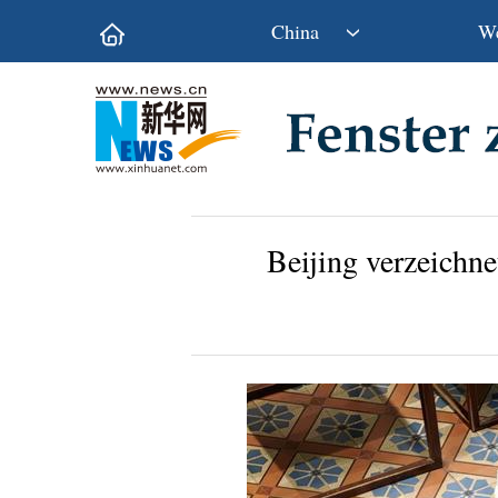
China
We
Politik
Wirtschaft
Kultur&Reise
Gesellschaft
Wissen&Technik
China&Welt
Beijing verzeichne