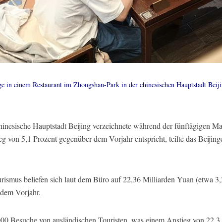
ge in einem Restaurant im Zhongshan-Park in der chinesischen Hauptstadt Beij
inesische Hauptstadt Beijing verzeichnete während der fünftägigen Mai
g von 5,1 Prozent gegenüber dem Vorjahr entspricht, teilte das Beijin
smus beliefen sich laut dem Büro auf 22,36 Milliarden Yuan (etwa 3,2
 dem Vorjahr.
000 Besuche von ausländischen Touristen, was einem Anstieg von 22,