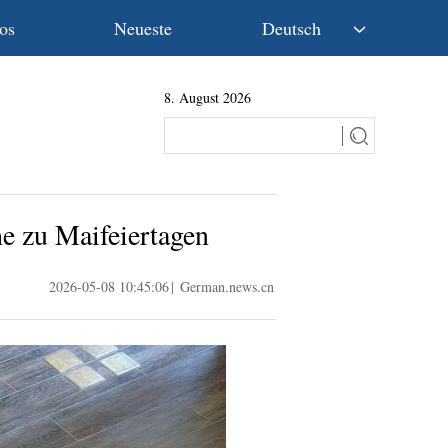
os
Neueste
Deutsch
中文
8. August 2026
English
Español
Français
Русский
عربى
he zu Maifeiertagen
日本語
한국어
2026-05-08 10:45:06
|
German.news.cn
Deutsch
Português