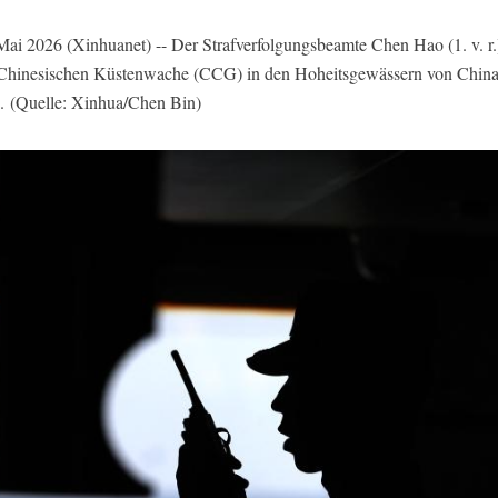
6 (Xinhuanet) -- Der Strafverfolgungsbeamte Chen Hao (1. v. r.) b
 Chinesischen Küstenwache (CCG) in den Hoheitsgewässern von Chi
.
(Quelle: Xinhua/Chen Bin)