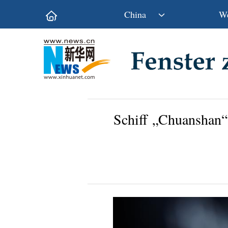
China
We
Politik
Wirtschaft
Kultur&Reise
Gesellschaft
Wissen&Technik
China&Welt
Schiff „Chuanshan“