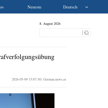
os
Neueste
Deutsch
中文
8. August 2026
English
Español
Français
Русский
عربى
rafverfolgungsübung
日本語
한국어
Deutsch
Português
2026-05-09 15:07:30
|
German.news.cn