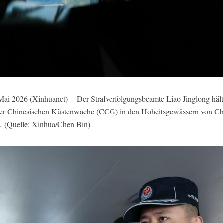
26 (Xinhuanet) -- Der Strafverfolgungsbeamte Liao Jinglong häl
der Chinesischen Küstenwache (CCG) in den Hoheitsgewässern von C
.
(Quelle: Xinhua/Chen Bin)