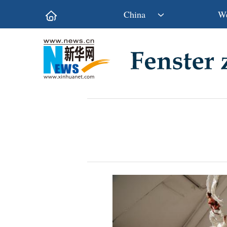
China
We
Politik
Wirtschaft
Kultur&Reise
Gesellschaft
Wissen&Technik
China&Welt