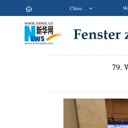
China
We
Politik
Wirtschaft
Kultur&Reise
Gesellschaft
Wissen&Technik
China&Welt
79. 