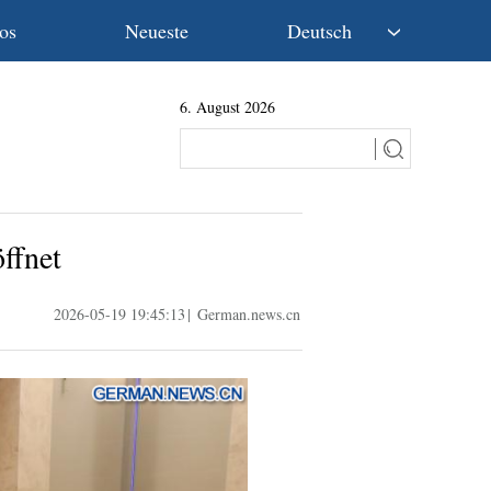
os
Neueste
Deutsch
中文
6. August 2026
English
Español
Français
Русский
عربى
ffnet
日本語
한국어
2026-05-19 19:45:13
|
German.news.cn
Deutsch
Português