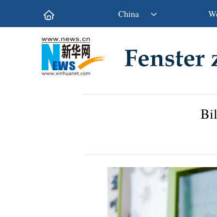
China
We
Politik
Wirtschaft
Kultur&Reise
Gesellschaft
Wissen&Technik
China&Welt
Bi