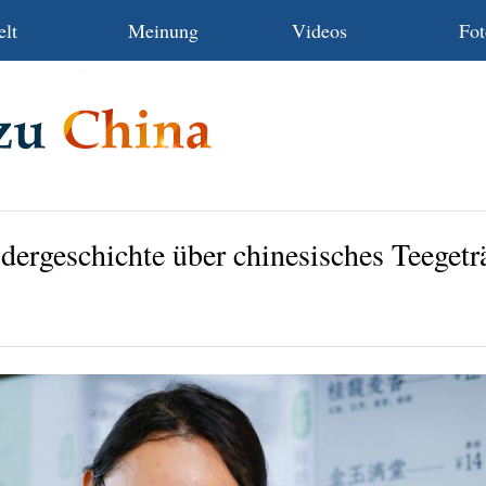
lt
Meinung
Videos
Fot
ldergeschichte über chinesisches Teegetr