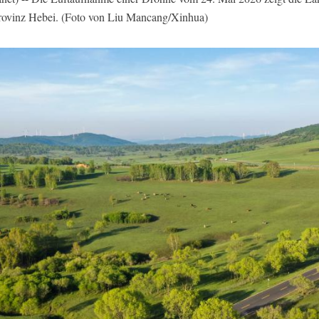
rovinz Hebei. (Foto von Liu Mancang/Xinhua)