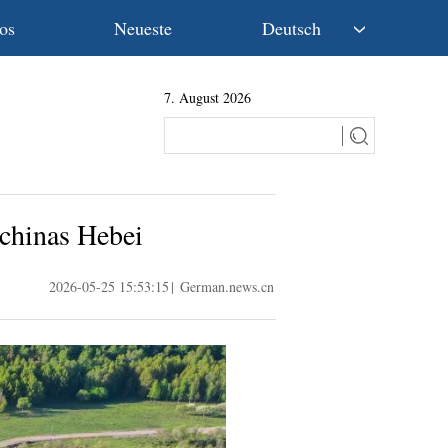
os
Neueste
Deutsch
中文
7. August 2026
English
Español
Français
Русский
عربى
chinas Hebei
日本語
한국어
2026-05-25 15:53:15
|
German.news.cn
Deutsch
Português