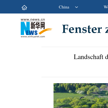
China
We
Politik
Wirtschaft
Kultur&Reise
Gesellschaft
Wissen&Technik
China&Welt
Landschaft 