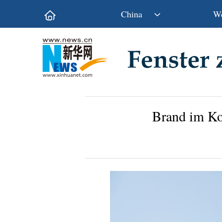
China
We
Politik
Wirtschaft
Kultur&Reise
Gesellschaft
Wissen&Technik
China&Welt
Brand im Ko