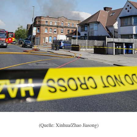
(Quelle: Xinhua/Zhao Jiasong)