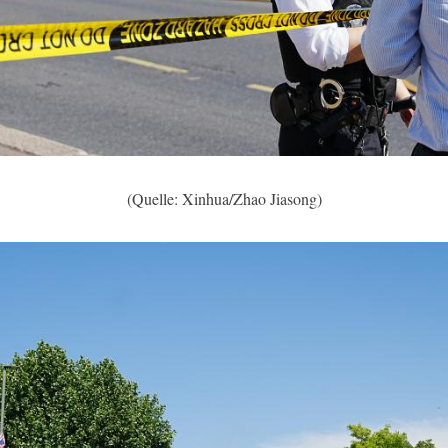
(Quelle: Xinhua/Zhao Jiasong)