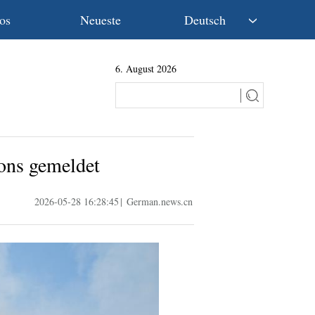
os
Neueste
Deutsch
中文
6. August 2026
English
Español
Français
Русский
عربى
ons gemeldet
日本語
한국어
2026-05-28 16:28:45
|
German.news.cn
Deutsch
Português