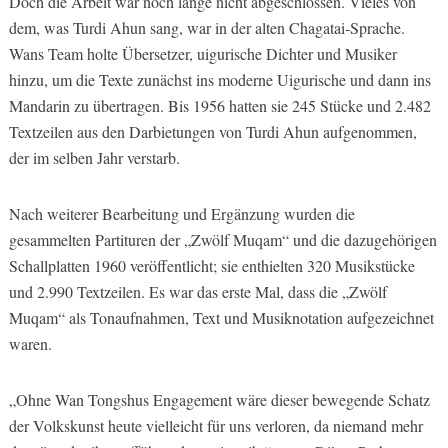
Doch die Arbeit war noch lange nicht abgeschlossen. Vieles von
dem, was Turdi Ahun sang, war in der alten Chagatai-Sprache.
Wans Team holte Übersetzer, uigurische Dichter und Musiker
hinzu, um die Texte zunächst ins moderne Uigurische und dann ins
Mandarin zu übertragen. Bis 1956 hatten sie 245 Stücke und 2.482
Textzeilen aus den Darbietungen von Turdi Ahun aufgenommen,
der im selben Jahr verstarb.
Nach weiterer Bearbeitung und Ergänzung wurden die
gesammelten Partituren der „Zwölf Muqam“ und die dazugehörigen
Schallplatten 1960 veröffentlicht; sie enthielten 320 Musikstücke
und 2.990 Textzeilen. Es war das erste Mal, dass die „Zwölf
Muqam“ als Tonaufnahmen, Text und Musiknotation aufgezeichnet
waren.
„Ohne Wan Tongshus Engagement wäre dieser bewegende Schatz
der Volkskunst heute vielleicht für uns verloren, da niemand mehr