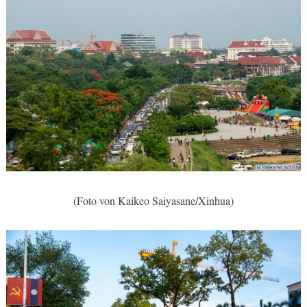
(Foto von Kaikeo Saiyasane/Xinhua)