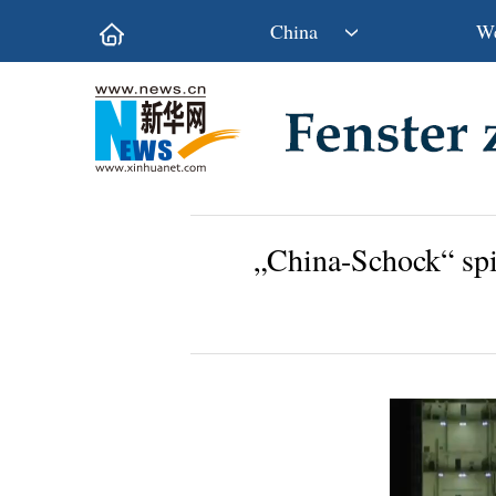
China
We
Politik
Wirtschaft
Kultur&Reise
Gesellschaft
Wissen&Technik
China&Welt
„China-Schock“ spie