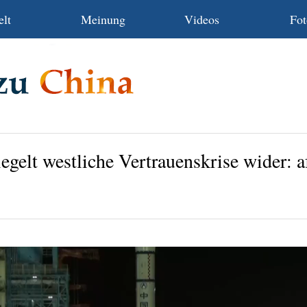
lt
Meinung
Videos
Fot
gelt westliche Vertrauenskrise wider: a