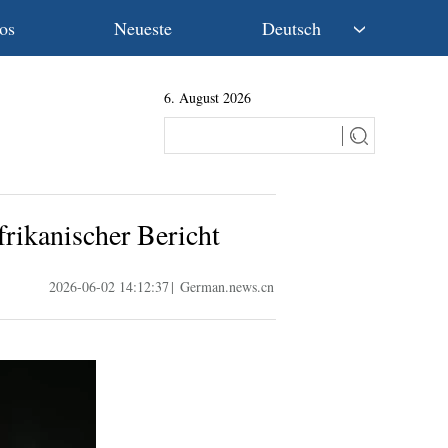
os
Neueste
Deutsch
中文
6. August 2026
English
Español
Français
Русский
عربى
frikanischer Bericht
日本語
한국어
2026-06-02 14:12:37
|
German.news.cn
Deutsch
Português