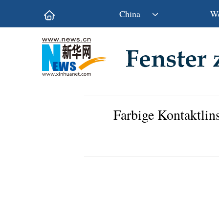
China
We
Politik
Wirtschaft
Kultur&Reise
Gesellschaft
Wissen&Technik
China&Welt
Farbige Kontaktlin