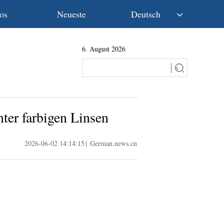
os
Neueste
Deutsch
中文
6. August 2026
English
Español
Français
Русский
عربى
ter farbigen Linsen
日本語
한국어
2026-06-02 14:14:15
|
German.news.cn
Deutsch
Português