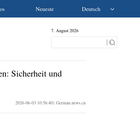
os
Neueste
Deutsch
中文
7. August 2026
English
Español
Français
Русский
عربى
: Sicherheit und
日本語
한국어
Deutsch
Português
2026-06-03 10:56:40
|
German.news.cn