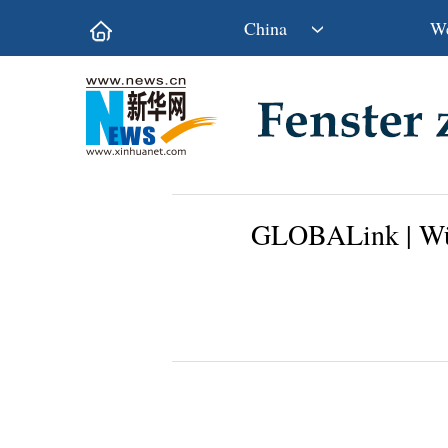
China
We
Politik
Wirtschaft
Kultur&Reise
Gesellschaft
Wissen&Technik
China&Welt
GLOBALink | Wün