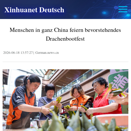
Xinhuanet Deutsch
Menschen in ganz China feiern bevorstehendes
Drachenbootfest
2026-06-18 13:57:27
|
German.news.cn