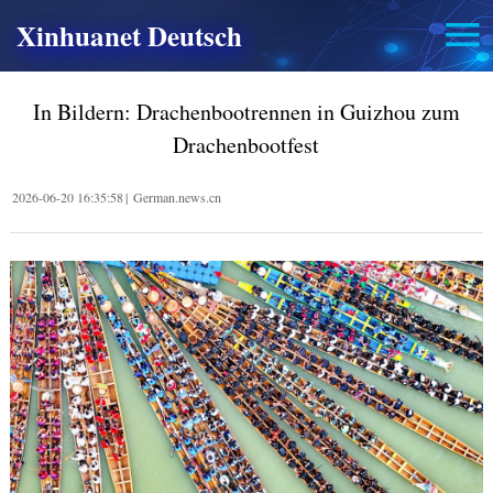
Xinhuanet Deutsch
In Bildern: Drachenbootrennen in Guizhou zum
Drachenbootfest
2026-06-20 16:35:58
|
German.news.cn