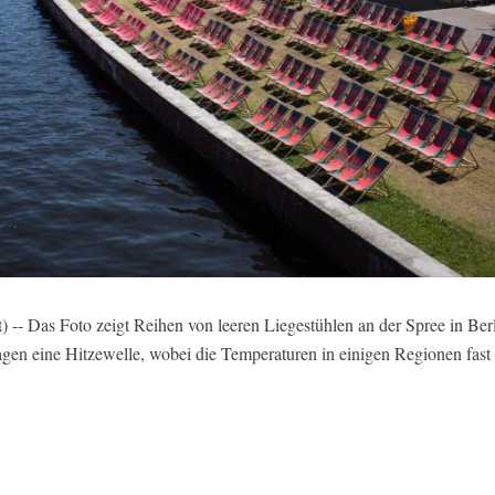
-- Das Foto zeigt Reihen von leeren Liegestühlen an der Spree in Berl
agen eine Hitzewelle, wobei die Temperaturen in einigen Regionen fast 