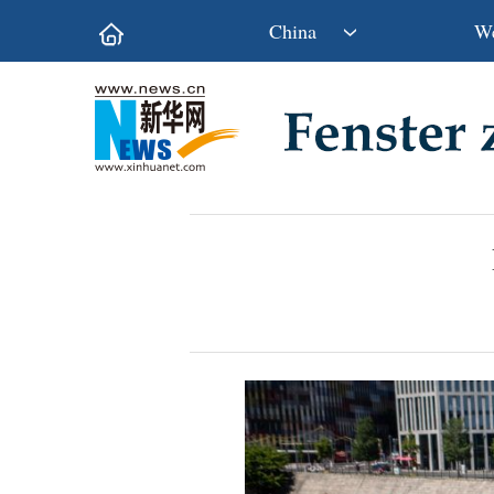
China
We
Politik
Wirtschaft
Kultur&Reise
Gesellschaft
Wissen&Technik
China&Welt