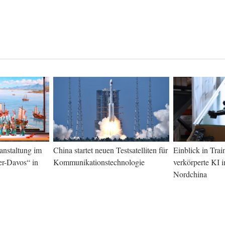
ranstaltung im
China startet neuen Testsatelliten für
Einblick in Trai
r-Davos“ in
Kommunikationstechnologie
verkörperte KI i
Nordchina