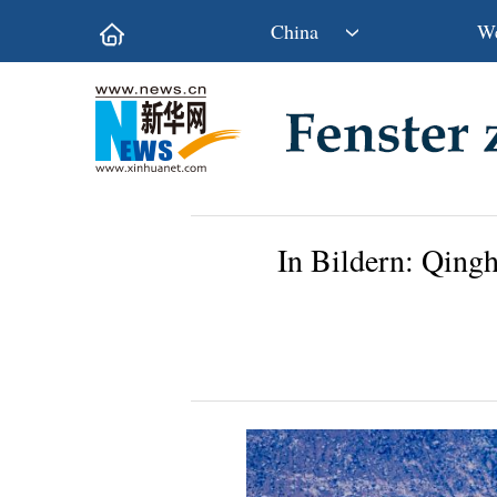
China
We
Politik
Wirtschaft
Kultur&Reise
Gesellschaft
Wissen&Technik
China&Welt
In Bildern: Qingh