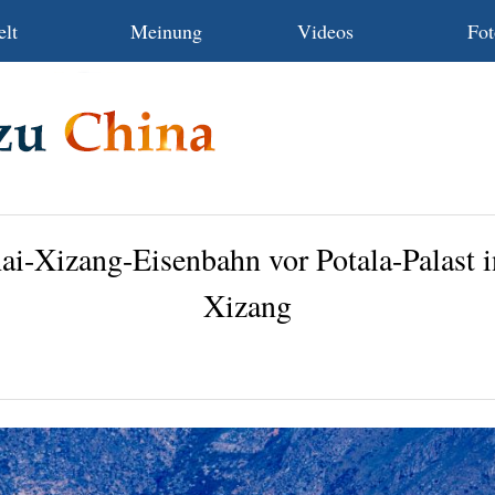
lt
Meinung
Videos
Fot
ai-Xizang-Eisenbahn vor Potala-Palast 
Xizang