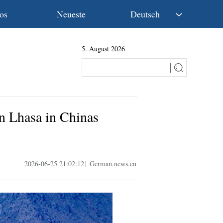
os
Neueste
Deutsch
中文
5. August 2026
English
Español
Français
Русский
عربى
in Lhasa in Chinas
日本語
한국어
Deutsch
Português
2026-06-25 21:02:12
|
German.news.cn