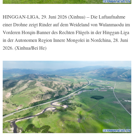
HINGGAN-LIGA, 29. Juni 2026 (Xinhua) -- Die Luftaufnahme
einer Drohne zeigt Rinder auf dem Weideland von Wulanmaodu im
Vorderen Horqin-Banner des Rechten Flügels in der Hinggan-Liga
in der Autonomen Region Innere Mongolei in Nordchina, 28. Juni
2026. (Xinhua/Bei He)