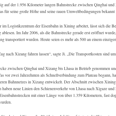
ig auf der 1.956 Kilometer langen Bahnstrecke zwischen Qinghai und 
as für seine große Höhe und seine rauen Umweltbedingungen bekannt i
 im Logistikzentrum der Eisenbahn in Xining arbeitet, lässt sich die B
ablesen. Im Jahr 2006, als die Bahnstrecke gerade erst eröffnet wurde
g transportiert wurden. Heute seien es mehr als 500 an einem einzigen 
Zug nach Xizang fahren lassen“, sagte Ji. „Die Transportkosten sind u
ecke zwischen Qinghai und Xizang bis Lhasa in Betrieb genommen un
s vor zwei Jahrzehnten als Schnellverbindung zum Plateau begann, hat
eren Bahnnetzes in Xizang entwickelt. Der Abschnitt zwischen Xinin
on haben neue Linien den Schienenverkehr von Lhasa nach Xigaze und 
 Eisenbahnstrecken mit einer Länge von über 1.359 Kilometern, fast dop
wurden.