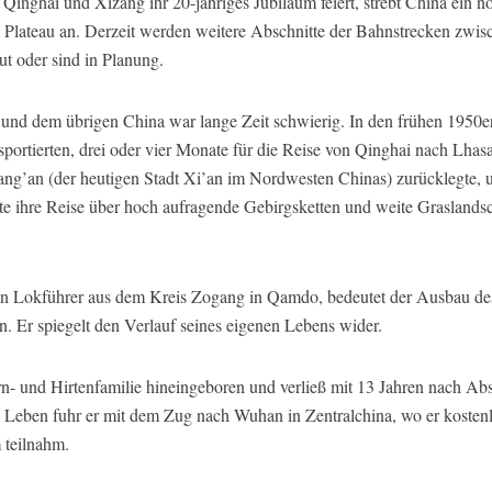
inghai und Xizang ihr 20-jähriges Jubiläum feiert, strebt China ein 
m Plateau an. Derzeit werden weitere Abschnitte der Bahnstrecken zwi
 oder sind in Planung.
und dem übrigen China war lange Zeit schwierig. In den frühen 1950er
ortierten, drei oder vier Monate für die Reise von Qinghai nach Lhasa.
’an (der heutigen Stadt Xi’an im Nordwesten Chinas) zurücklegte, u
e ihre Reise über hoch aufragende Gebirgsketten und weite Graslandsc
hen Lokführer aus dem Kreis Zogang in Qamdo, bedeutet der Ausbau des
Er spiegelt den Verlauf seines eigenen Lebens wider.
- und Hirtenfamilie hineingeboren und verließ mit 13 Jahren nach Ab
 Leben fuhr er mit dem Zug nach Wuhan in Zentralchina, wo er kostenl
 teilnahm.