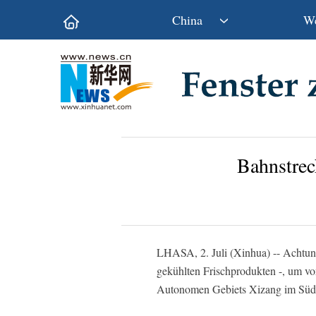
China
We
Politik
Wirtschaft
Kultur&Reise
Gesellschaft
Wissen&Technik
China&Welt
Bahnstrec
LHASA, 2. Juli (Xinhua) -- Achtund
gekühlten Frischprodukten -, um vo
Autonomen Gebiets Xizang im Südw