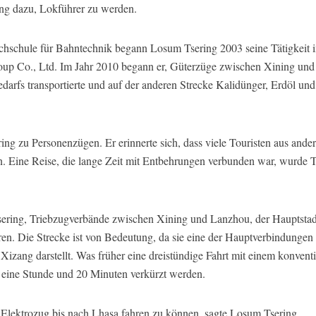
ing dazu, Lokführer zu werden.
chschule für Bahntechnik begann Losum Tsering 2003 seine Tätigkeit
p Co., Ltd. Im Jahr 2010 begann er, Güterzüge zwischen Xining und 
edarfs transportierte und auf der anderen Strecke Kalidünger, Erdöl un
ng zu Personenzügen. Er erinnerte sich, dass viele Touristen aus ande
n. Eine Reise, die lange Zeit mit Entbehrungen verbunden war, wurde Tei
ering, Triebzugverbände zwischen Xining und Lanzhou, der Hauptstadt
ren. Die Strecke ist von Bedeutung, da sie eine der Hauptverbindungen
Xizang darstellt. Was früher eine dreistündige Fahrt mit einem konventi
 eine Stunde und 20 Minuten verkürzt werden.
n Elektrozug bis nach Lhasa fahren zu können, sagte Losum Tsering.