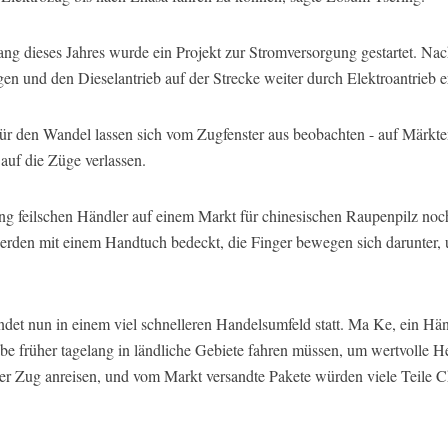
ng dieses Jahres wurde ein Projekt zur Stromversorgung gestartet. Nach
gen und den Dieselantrieb auf der Strecke weiter durch Elektroantrieb e
für den Wandel lassen sich vom Zugfenster aus beobachten - auf Märkt
 auf die Züge verlassen.
g feilschen Händler auf einem Markt für chinesischen Raupenpilz noc
rden mit einem Handtuch bedeckt, die Finger bewegen sich darunter, 
ndet nun in einem viel schnelleren Handelsumfeld statt. Ma Ke, ein Händ
 habe früher tagelang in ländliche Gebiete fahren müssen, um wertvolle 
 per Zug anreisen, und vom Markt versandte Pakete würden viele Teile C