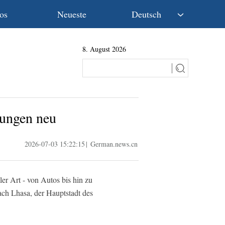
os
Neueste
Deutsch
中文
8. August 2026
English
Español
Français
Русский
عربى
nungen neu
日本語
한국어
2026-07-03 15:22:15
|
German.news.cn
Deutsch
Português
er Art - von Autos bis hin zu
ach Lhasa, der Hauptstadt des