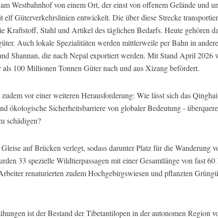
f am Westbahnhof von einem Ort, der einst von offenem Gelände und u
elf Güterverkehrslinien entwickelt. Die über diese Strecke transportie
 Kraftstoff, Stahl und Artikel des täglichen Bedarfs. Heute gehören d
r. Auch lokale Spezialitäten werden mittlerweile per Bahn in andere 
und Shannan, die nach Nepal exportiert werden. Mit Stand April 2026
als 100 Millionen Tonnen Güter nach und aus Xizang befördert.
zudem vor einer weiteren Herausforderung: Wie lässt sich das Qinghai
und ökologische Sicherheitsbarriere von globaler Bedeutung - überquere
zu schädigen?
Gleise auf Brücken verlegt, sodass darunter Platz für die Wanderung v
urden 33 spezielle Wildtierpassagen mit einer Gesamtlänge von fast 60 
Arbeiter renaturierten zudem Hochgebirgswiesen und pflanzten Grüngürt
hungen ist der Bestand der Tibetantilopen in der autonomen Region vo