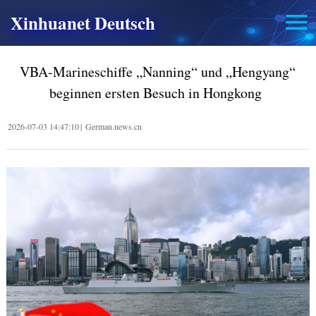
Xinhuanet Deutsch
VBA-Marineschiffe „Nanning“ und „Hengyang“
beginnen ersten Besuch in Hongkong
2026-07-03 14:47:10
|
German.news.cn