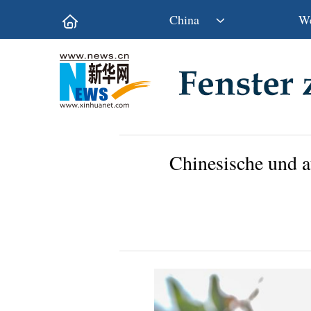
China
We
Politik
Wirtschaft
Kultur&Reise
Gesellschaft
Wissen&Technik
China&Welt
Chinesische und a