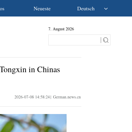
os
Neueste
Deutsch
中文
7. August 2026
English
Español
Français
Русский
عربى
 Tongxin in Chinas
日本語
한국어
Deutsch
Português
2026-07-08 14:58:24
|
German.news.cn