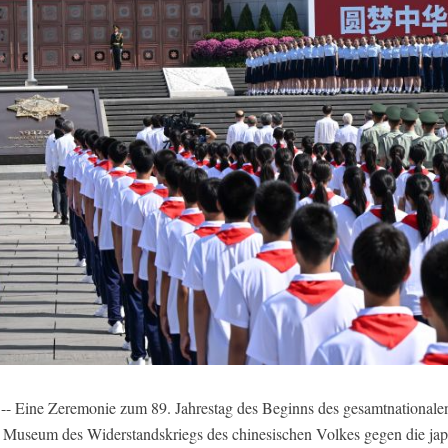
 -- Eine Zeremonie zum 89. Jahrestag des Beginns des gesamtnational
m Museum des Widerstandskriegs des chinesischen Volkes gegen die ja