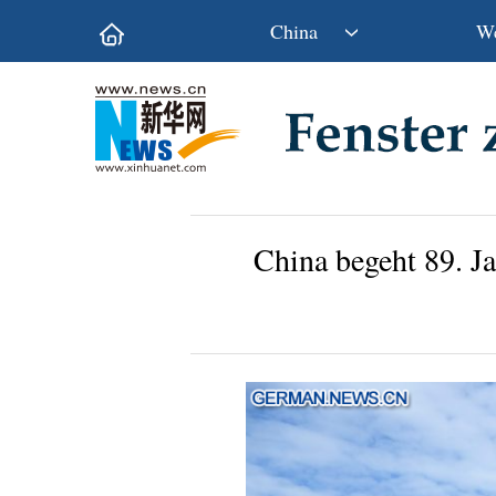
China
We
Politik
Wirtschaft
Kultur&Reise
Gesellschaft
Wissen&Technik
China&Welt
China begeht 89. J