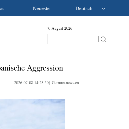
os
Neueste
Deutsch
中文
7. August 2026
English
Español
Français
Русский
عربى
panische Aggression
日本語
한국어
2026-07-08 14:23:50
|
German.news.cn
Deutsch
Português