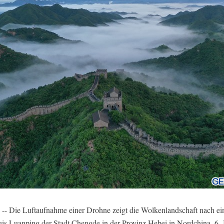
- Die Luftaufnahme einer Drohne zeigt die Wolkenlandschaft nach e
s Luanping der Stadt Chengde in der Provinz Hebei in Nordchina, 6. 