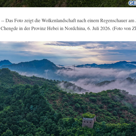
- Das Foto zeigt die Wolkenlandschaft nach einem Regenschauer am J
 Chengde in der Provinz Hebei in Nordchina, 6. Juli 2026. (Foto von