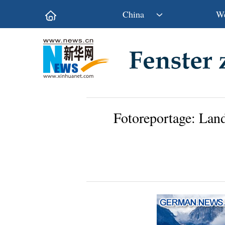
China
We
Politik
Wirtschaft
Kultur&Reise
Gesellschaft
Wissen&Technik
China&Welt
Fotoreportage: Lan