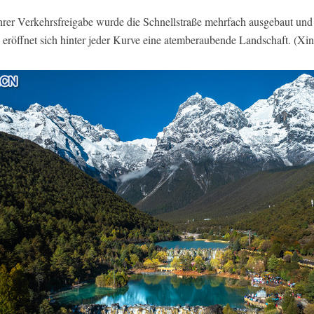
ihrer Verkehrsfreigabe wurde die Schnellstraße mehrfach ausgebaut und
, eröffnet sich hinter jeder Kurve eine atemberaubende Landschaft. (X