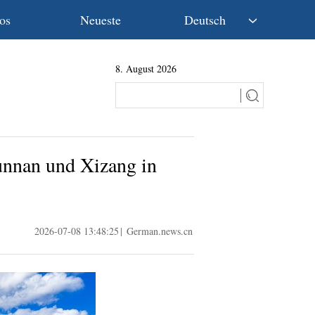
os
Neueste
Deutsch
中文
8. August 2026
English
Español
Français
Русский
عربى
unnan und Xizang in
日本語
한국어
Deutsch
Português
2026-07-08 13:48:25
|
German.news.cn