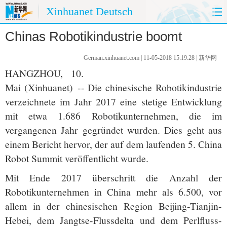
Xinhuanet Deutsch
Chinas Robotikindustrie boomt
HOME
CHINA HEUTE
German.xinhuanet.com | 11-05-2018 15:19:28 | 新华网
CHINA&DEUTSCHLAND
CHINA&AUßENWELT
HANGZHOU, 10.
Mai (Xinhuanet) -- Die chinesische Robotikindustrie
MEINUNG
REISE
verzeichnete im Jahr 2017 eine stetige Entwicklung
mit etwa 1.686 Robotikunternehmen, die im
PANORAMA
SPRACHKURS
vergangenen Jahr gegründet wurden. Dies geht aus
FOTOS
UMWELTSCHUTZ
einem Bericht hervor, der auf dem laufenden 5. China
Robot Summit veröffentlicht wurde.
KÜCHE
Mit Ende 2017 überschritt die Anzahl der
Robotikunternehmen in China mehr als 6.500, vor
allem in der chinesischen Region Beijing-Tianjin-
Hebei, dem Jangtse-Flussdelta und dem Perlfluss-