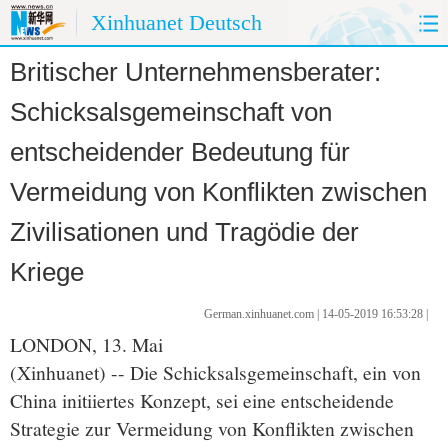
Xinhuanet Deutsch
Britischer Unternehmensberater:
HOME
CHINA HEUTE
Schicksalsgemeinschaft von
CHINA&DEUTSCHLAND
CHINA&AUßENWELT
entscheidender Bedeutung für
MEINUNG
REISE
Vermeidung von Konflikten zwischen
Zivilisationen und Tragödie der
PANORAMA
SPRACHKURS
Kriege
FOTOS
UMWELTSCHUTZ
German.xinhuanet.com | 14-05-2019 16:53:28 |
KÜCHE
LONDON, 13. Mai
(Xinhuanet) -- Die Schicksalsgemeinschaft, ein von
China initiiertes Konzept, sei eine entscheidende
Strategie zur Vermeidung von Konflikten zwischen