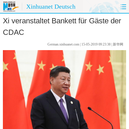
Xinhuanet Deutsch
Xi veranstaltet Bankett für Gäste der
HOME
CHINA HEUTE
CDAC
CHINA&DEUTSCHLAND
CHINA&AUßENWELT
German.xinhuanet.com | 15-05-2019 09:23:38 | 新华网
MEINUNG
REISE
PANORAMA
SPRACHKURS
FOTOS
UMWELTSCHUTZ
KÜCHE