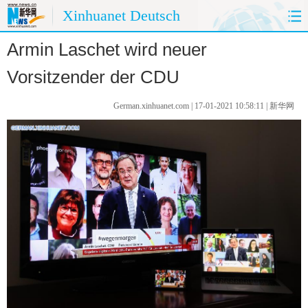
Xinhuanet Deutsch
Armin Laschet wird neuer
HOME
CHINA HEUTE
Vorsitzender der CDU
CHINA&DEUTSCHLAND
CHINA&AUßENWELT
German.xinhuanet.com | 17-01-2021 10:58:11 | 新华网
MEINUNG
REISE
PANORAMA
SPRACHKURS
FOTOS
UMWELTSCHUTZ
KÜCHE