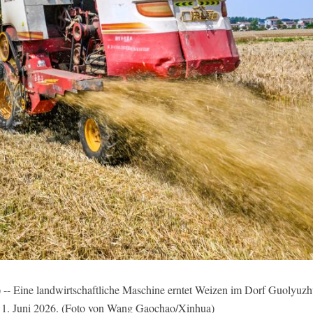
-- Eine landwirtschaftliche Maschine erntet Weizen im Dorf Guolyuzh
, 1. Juni 2026. (Foto von Wang Gaochao/Xinhua)