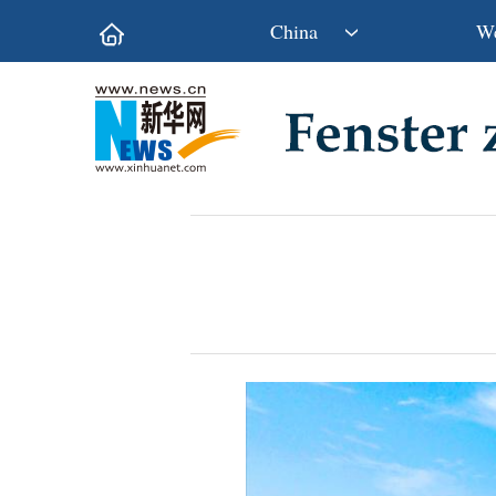
China
We
Politik
Wirtschaft
Kultur&Reise
Gesellschaft
Wissen&Technik
China&Welt