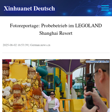
Xinhuanet Deutsch
Fotoreportage: Probebetrieb im LEGOLAND
Shanghai Resort
2025-06-02 16:53:39
|
German.news.cn