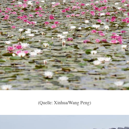
(Quelle: Xinhua/Wang Peng)