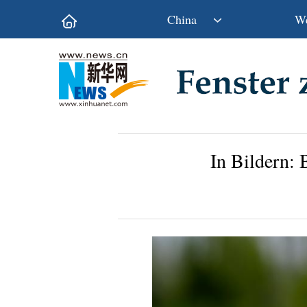
China
We
Politik
Wirtschaft
Kultur&Reise
Gesellschaft
Wissen&Technik
China&Welt
In Bildern: