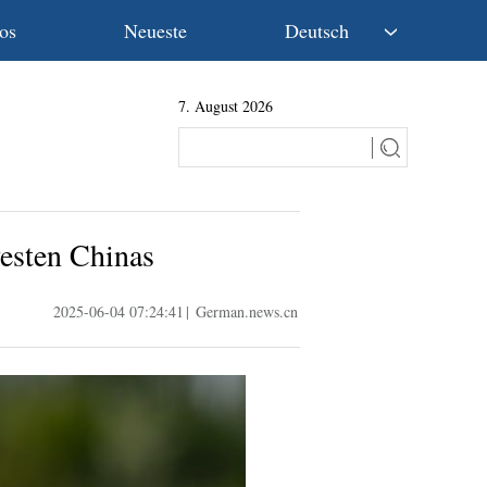
os
Neueste
Deutsch
中文
7. August 2026
English
Español
Français
Русский
عربى
esten Chinas
日本語
한국어
2025-06-04 07:24:41
|
German.news.cn
Deutsch
Português