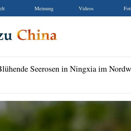
lt
Meinung
Videos
Fot
 Blühende Seerosen in Ningxia im Nordw