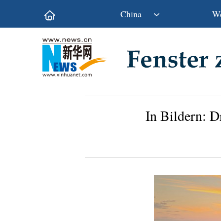
China
We
Politik
Wirtschaft
Kultur&Reise
Gesellschaft
Wissen&Technik
China&Welt
In Bildern: D