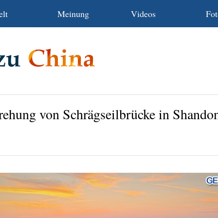
lt
Meinung
Videos
Fot
rehung von Schrägseilbrücke in Shando