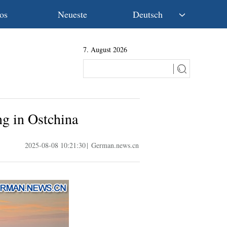
os
Neueste
Deutsch
中文
7. August 2026
English
Español
Français
Русский
عربى
ng in Ostchina
日本語
한국어
2025-08-08 10:21:30
|
German.news.cn
Deutsch
Português