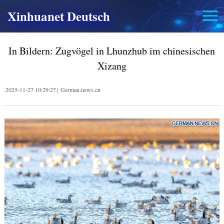
Xinhuanet Deutsch
In Bildern: Zugvögel in Lhunzhub im chinesischen
Xizang
2025-11-27 10:29:27
|
German.news.cn