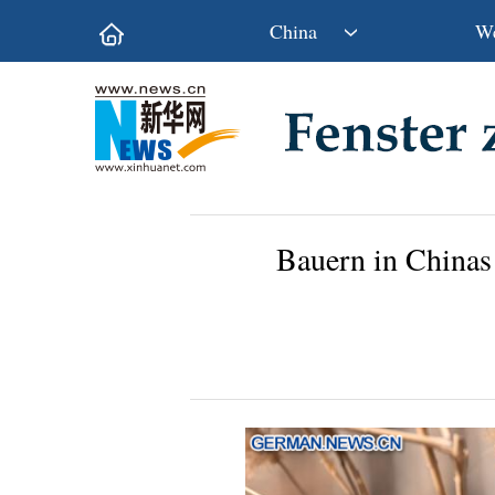
China
We
Politik
Wirtschaft
Kultur&Reise
Gesellschaft
Wissen&Technik
China&Welt
Bauern in Chinas 