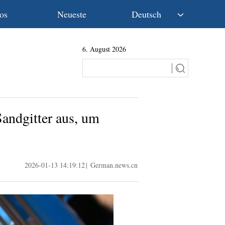
os
Neueste
Deutsch
中文
6. August 2026
English
Español
Français
Русский
عربى
Sandgitter aus, um
日本語
한국어
Deutsch
Português
2026-01-13 14:19:12
|
German.news.cn