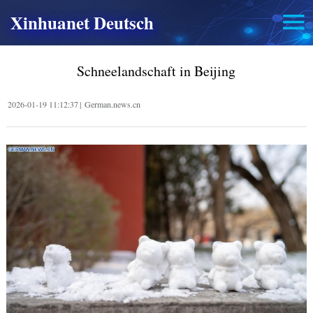
Xinhuanet Deutsch
Schneelandschaft in Beijing
2026-01-19 11:12:37
|
German.news.cn