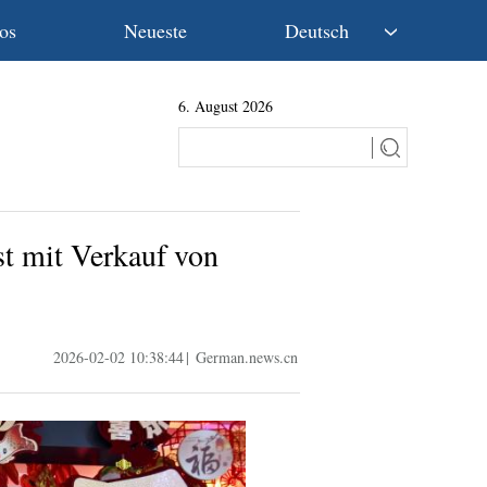
os
Neueste
Deutsch
中文
6. August 2026
English
Español
Français
Русский
عربى
st mit Verkauf von
日本語
한국어
Deutsch
Português
2026-02-02 10:38:44
|
German.news.cn