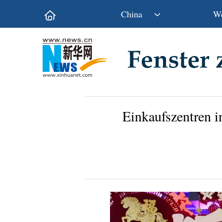
China
We
Politik
Wirtschaft
Kultur&Reise
Gesellschaft
Wissen&Technik
China&Welt
Einkaufszentren i