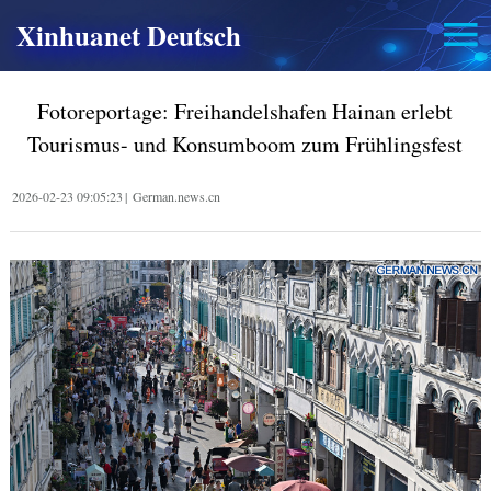
Xinhuanet Deutsch
Fotoreportage: Freihandelshafen Hainan erlebt
Tourismus- und Konsumboom zum Frühlingsfest
2026-02-23 09:05:23
|
German.news.cn