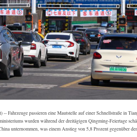
-- Fahrzeuge passieren eine Mautstelle auf einer Schnellstraße in Tia
inisteriums wurden während der dreitägigen Qingming-Feiertage schä
China unternommen, was einem Anstieg von 5,8 Prozent gegenüber dem 