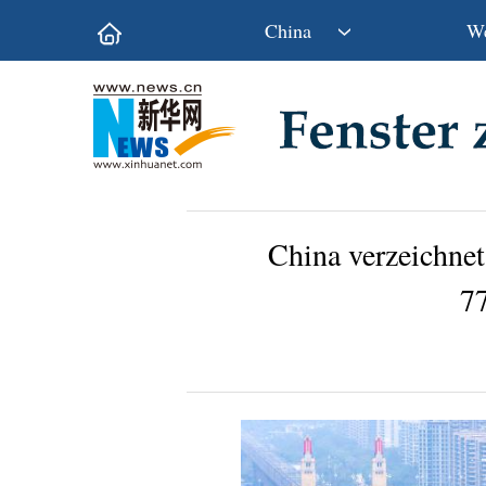
China
We
Politik
Wirtschaft
Kultur&Reise
Gesellschaft
Wissen&Technik
China&Welt
China verzeichnet
77