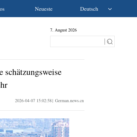
os
Neueste
Deutsch
中文
7. August 2026
English
Español
Français
Русский
عربى
ge schätzungsweise
日本語
한국어
ehr
Deutsch
Português
2026-04-07 15:02:58
|
German.news.cn