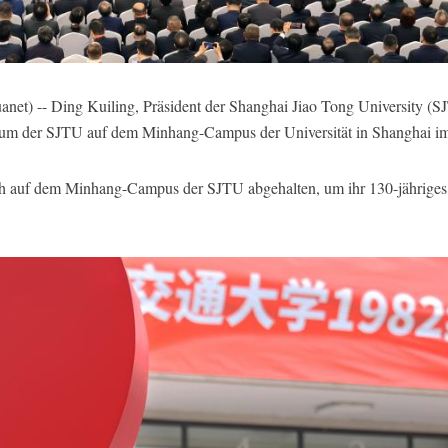
t) -- Ding Kuiling, Präsident der Shanghai Jiao Tong University (SJT
um der SJTU auf dem Minhang-Campus der Universität in Shanghai im
auf dem Minhang-Campus der SJTU abgehalten, um ihr 130-jähriges Ju