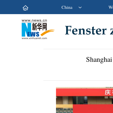
China
We
Politik
Wirtschaft
Kultur&Reise
Gesellschaft
Wissen&Technik
China&Welt
Shanghai 