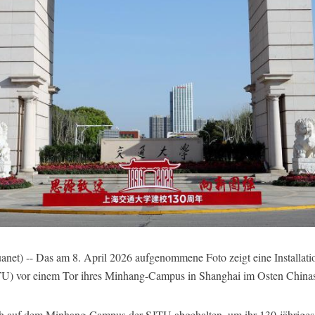
t) -- Das am 8. April 2026 aufgenommene Foto zeigt eine Installati
JTU) vor einem Tor ihres Minhang-Campus in Shanghai im Osten China
auf dem Minhang-Campus der SJTU abgehalten, um ihr 130-jähriges Ju