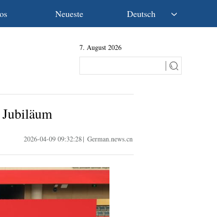
os
Neueste
Deutsch
中文
7. August 2026
English
Español
Français
Русский
عربى
s Jubiläum
日本語
한국어
2026-04-09 09:32:28
|
German.news.cn
Deutsch
Português