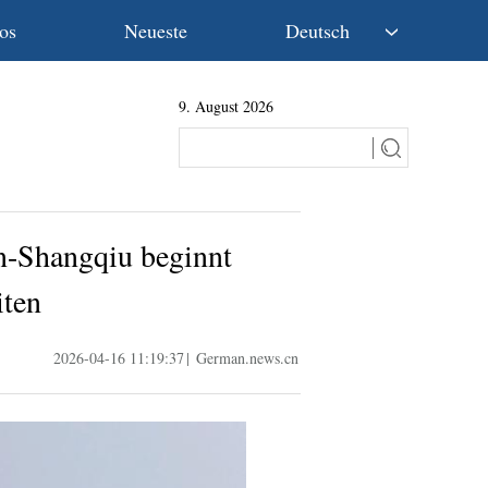
os
Neueste
Deutsch
中文
9. August 2026
English
Español
Français
Русский
عربى
n-Shangqiu beginnt
日本語
한국어
iten
Deutsch
Português
2026-04-16 11:19:37
|
German.news.cn