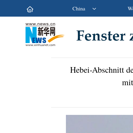
China
We
Politik
Wirtschaft
Kultur&Reise
Gesellschaft
Wissen&Technik
China&Welt
Hebei-Abschnitt d
mit