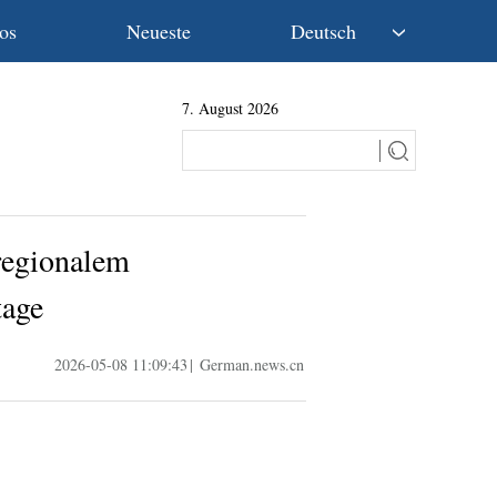
os
Neueste
Deutsch
中文
7. August 2026
English
Español
Français
Русский
عربى
regionalem
日本語
한국어
tage
Deutsch
Português
2026-05-08 11:09:43
|
German.news.cn