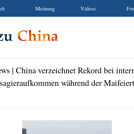
lt
Meinung
Videos
Fot
ws | China verzeichnet Rekord bei inter
sagieraufkommen während der Maifeier