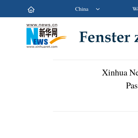
China
We
Politik
Wirtschaft
Kultur&Reise
Gesellschaft
Wissen&Technik
China&Welt
Xinhua Ne
Pas