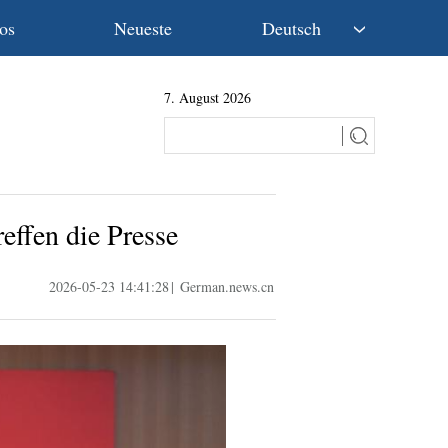
os
Neueste
Deutsch
中文
7. August 2026
English
Español
Français
Русский
عربى
effen die Presse
日本語
한국어
2026-05-23 14:41:28
|
German.news.cn
Deutsch
Português