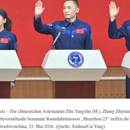
 -- Die chinesischen Astronauten Zhu Yangzhu (M.), Zhang Zhiyuan (
e bevorstehende bemannte Raumfahrtmission „Shenzhou-23“ treffen di
 Nordwestchina, 23. Mai 2026. (Quelle: Xinhua/Cai Yang)