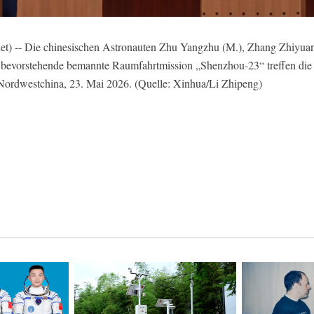
 -- Die chinesischen Astronauten Zhu Yangzhu (M.), Zhang Zhiyuan (
e bevorstehende bemannte Raumfahrtmission „Shenzhou-23“ treffen di
 Nordwestchina, 23. Mai 2026. (Quelle: Xinhua/Li Zhipeng)