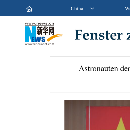
China
We
Politik
Wirtschaft
Kultur&Reise
Gesellschaft
Wissen&Technik
China&Welt
Astronauten der