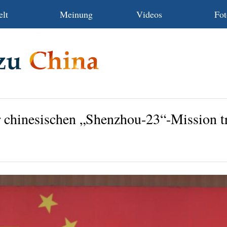
lt
Meinung
Videos
Fot
 chinesischen „Shenzhou-23“-Mission tr