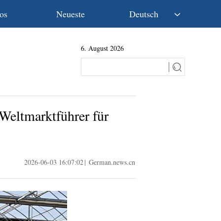
os
Neueste
Deutsch
中文
6. August 2026
English
Español
Français
Русский
عربى
Weltmarktführer für
日本語
한국어
Deutsch
Português
2026-06-03 16:07:02
|
German.news.cn