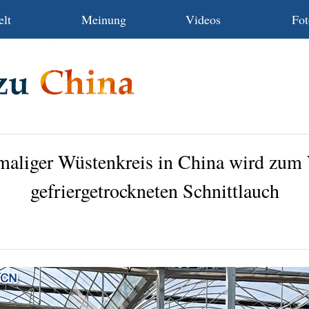
lt
Meinung
Videos
Fot
maliger Wüstenkreis in China wird zum 
gefriergetrockneten Schnittlauch