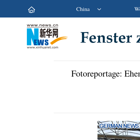
China
We
Politik
Wirtschaft
Kultur&Reise
Gesellschaft
Wissen&Technik
China&Welt
Fotoreportage: Ehe