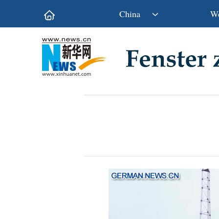
China
We
Politik
Wirtschaft
Kultur&Reise
Gesellschaft
Wissen&Technik
China&Welt