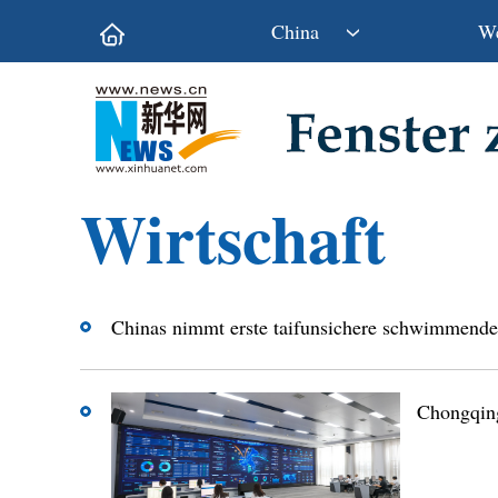
China
We
Politik
Wirtschaft
Kultur&Reise
Gesellschaft
Wirtschaft
Wissen&Technik
China&Welt
Chinas nimmt erste taifunsichere schwimmende
Chongqing